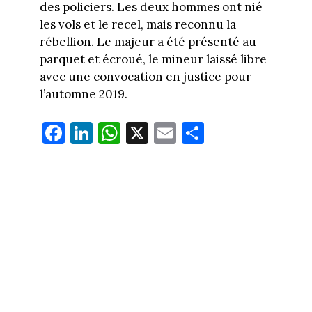
des policiers. Les deux hommes ont nié
les vols et le recel, mais reconnu la
rébellion. Le majeur a été présenté au
parquet et écroué, le mineur laissé libre
avec une convocation en justice pour
l’automne 2019.
Fa
Li
W
X
E
Pa
ce
nk
ha
m
rt
bo
ed
ts
ail
ag
ok
In
Ap
er
p