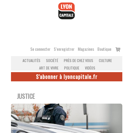
Accéder
au
contenu
Voir
Se connecter
S’enregistrer
Magazines
Boutique
le
ACTUALITÉS
SOCIÉTÉ
PRÈS DE CHEZ VOUS
CULTURE
panier
ART DE VIVRE
POLITIQUE
VIDÉOS
S'abonner à lyoncapitale.fr
JUSTICE