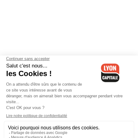
Contactez-nous
-
Mentions légales
-
CGV
-
Politique de
confidentialité
-
Gestion des cookies
-
Lyon Capitale TV
-
Archives