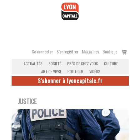
Accéder
au
contenu
Voir
Se connecter
S’enregistrer
Magazines
Boutique
le
ACTUALITÉS
SOCIÉTÉ
PRÈS DE CHEZ VOUS
CULTURE
panier
ART DE VIVRE
POLITIQUE
VIDÉOS
S'abonner à lyoncapitale.fr
JUSTICE