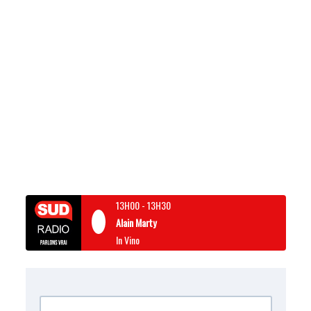
13H00
-
13H30
Alain Marty
In Vino