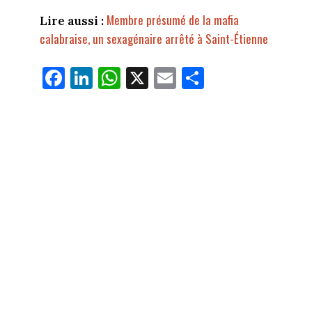
Membre présumé de la mafia
Lire aussi :
calabraise, un sexagénaire arrêté à Saint-Étienne
Fa
Li
W
X
E
Pa
ce
nk
ha
m
rt
bo
ed
ts
ail
ag
ok
In
Ap
er
p