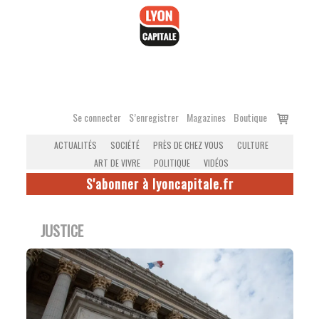
Accéder
au
contenu
Voir
Se connecter
S’enregistrer
Magazines
Boutique
le
ACTUALITÉS
SOCIÉTÉ
PRÈS DE CHEZ VOUS
CULTURE
panier
ART DE VIVRE
POLITIQUE
VIDÉOS
S'abonner à lyoncapitale.fr
JUSTICE