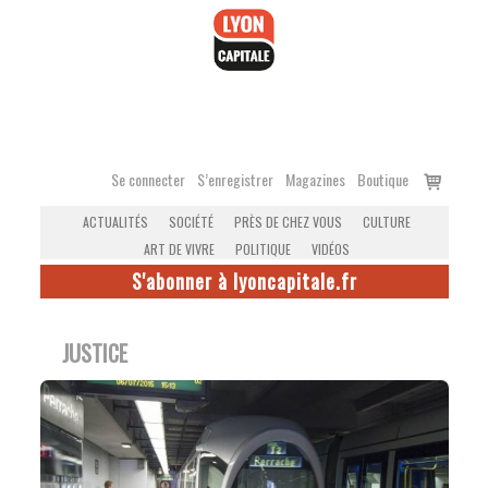
Accéder
au
contenu
Voir
Se connecter
S’enregistrer
Magazines
Boutique
le
ACTUALITÉS
SOCIÉTÉ
PRÈS DE CHEZ VOUS
CULTURE
panier
ART DE VIVRE
POLITIQUE
VIDÉOS
S'abonner à lyoncapitale.fr
JUSTICE