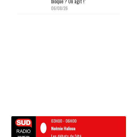
bloque ? On agit !"
06/08/26
03H00
-
06H00
Noémie Halioua
Les débats de l'été