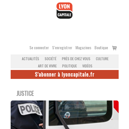
Accéder
au
contenu
Voir
Se connecter
S’enregistrer
Magazines
Boutique
le
ACTUALITÉS
SOCIÉTÉ
PRÈS DE CHEZ VOUS
CULTURE
panier
ART DE VIVRE
POLITIQUE
VIDÉOS
S'abonner à lyoncapitale.fr
JUSTICE