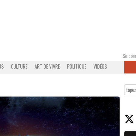
Se con
US
CULTURE
ART DE VIVRE
POLITIQUE
VIDÉOS