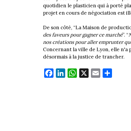
quotidien le plasticien qui à porté p
projet en cours de négociation est ill
De son côté, “La Maison de producti
des faveurs pour gagner ce marché
”. “
N
nos créations pour aller emprunter quo
Concernant la ville de Lyon, elle n'a
désormais à la justice de trancher.
Fa
Li
W
X
E
Pa
ce
nk
ha
m
rt
bo
ed
ts
ail
ag
ok
In
Ap
er
p