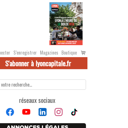
Voir
necter
S’enregistrer
Magazines
Boutique
le
S'abonner à lyoncapitale.fr
panier
réseaux sociaux