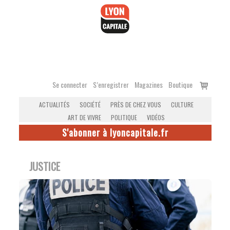
Accéder
au
contenu
Voir
Se connecter
S’enregistrer
Magazines
Boutique
le
ACTUALITÉS
SOCIÉTÉ
PRÈS DE CHEZ VOUS
CULTURE
panier
ART DE VIVRE
POLITIQUE
VIDÉOS
S'abonner à lyoncapitale.fr
JUSTICE