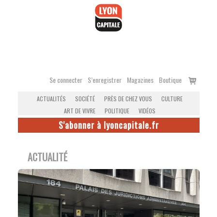
Accéder
au
contenu
Voir
Se connecter
S’enregistrer
Magazines
Boutique
le
ACTUALITÉS
SOCIÉTÉ
PRÈS DE CHEZ VOUS
CULTURE
panier
ART DE VIVRE
POLITIQUE
VIDÉOS
S'abonner à lyoncapitale.fr
ACTUALITÉ