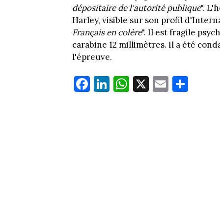
dépositaire de l'autorité publique
". L
Harley, visible sur son profil d'Interna
Français en colère
". Il est fragile p
carabine 12 millimètres. Il a été con
l'épreuve.
Fa
Li
W
X
E
Pa
ce
nk
ha
m
rt
bo
ed
ts
ail
ag
ok
In
Ap
er
p