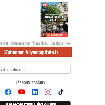
Voir
necter
S’enregistrer
Magazines
Boutique
le
S'abonner à lyoncapitale.fr
panier
réseaux sociaux