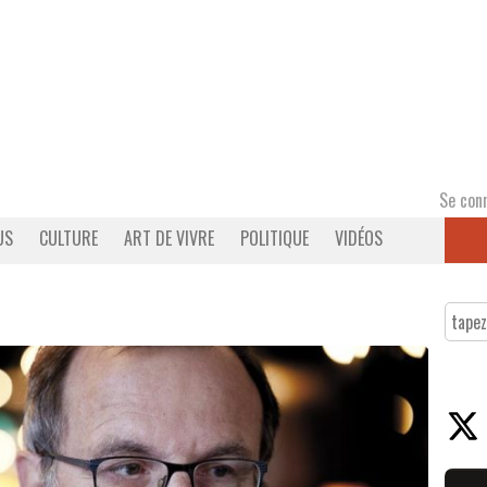
Se con
US
CULTURE
ART DE VIVRE
POLITIQUE
VIDÉOS