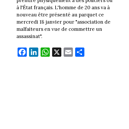
prendre physiquement à des policiers ou
à l'État français. L'homme de 20 ans va à
nouveau être présenté au parquet ce
mercredi 18 janvier pour "association de
malfaiteurs en vue de commettre un
assassinat".
Fa
Li
W
X
E
Pa
ce
nk
ha
m
rt
bo
ed
ts
ail
ag
ok
In
Ap
er
p