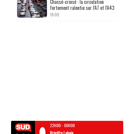
Chassé-croisé : la circulation
fortement ralentie sur l'A7 et l'A43
16:00
22H00
-
00H00
Brigitte Lahaie