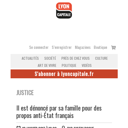
Accéder
au
contenu
Voir
Se connecter
S’enregistrer
Magazines
Boutique
le
ACTUALITÉS
SOCIÉTÉ
PRÈS DE CHEZ VOUS
CULTURE
panier
ART DE VIVRE
POLITIQUE
VIDÉOS
S'abonner à lyoncapitale.fr
JUSTICE
Il est dénoncé par sa famille pour des
propos anti-État français