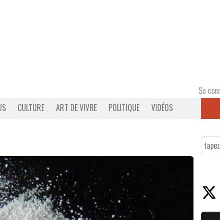
Se con
US
CULTURE
ART DE VIVRE
POLITIQUE
VIDÉOS