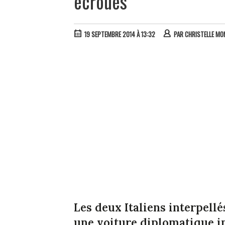
écroués
19 SEPTEMBRE 2014 À 13:32
PAR
CHRISTELLE M
Les deux Italiens interpell
une voiture diplomatique i