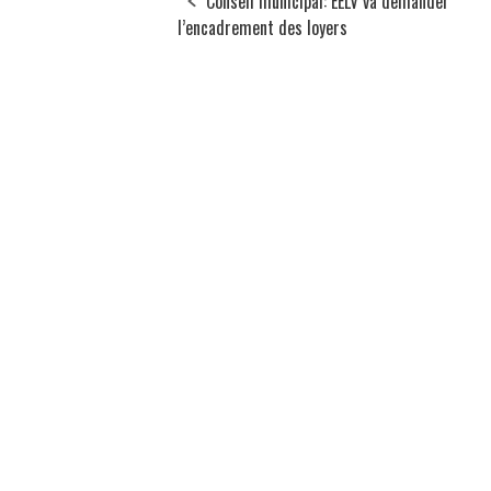
Conseil municipal: EELV va demander
l’encadrement des loyers