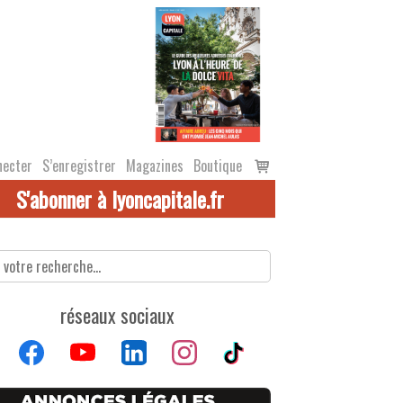
Voir
necter
S’enregistrer
Magazines
Boutique
le
S'abonner à lyoncapitale.fr
panier
réseaux sociaux