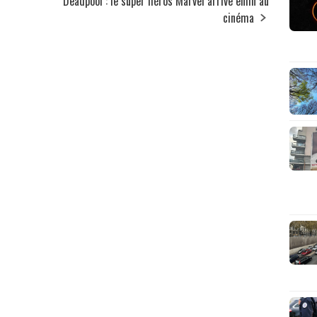
Deadpool : le super héros Marvel arrive enfin au
cinéma