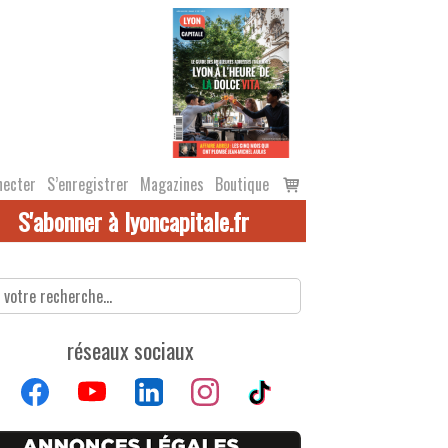
Voir
necter
S’enregistrer
Magazines
Boutique
le
S'abonner à lyoncapitale.fr
panier
réseaux sociaux