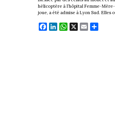
hélicoptère à l’hôpital Femme-Mère-E
joue, a été admise à Lyon Sud. Elles 
Fa
Li
W
X
E
Pa
ce
nk
ha
m
rt
bo
ed
ts
ail
ag
ok
In
Ap
er
p