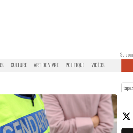
Se con
US
CULTURE
ART DE VIVRE
POLITIQUE
VIDÉOS