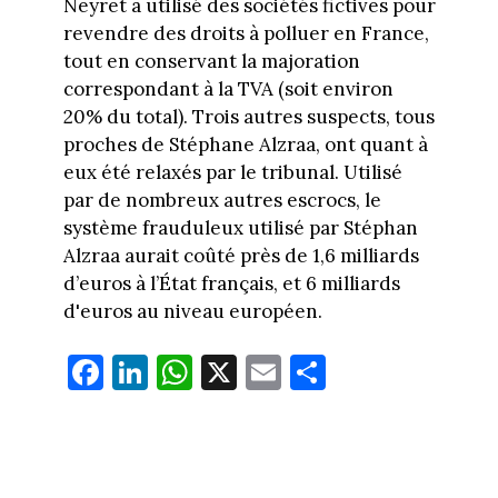
Neyret a utilisé des sociétés fictives pour
revendre des droits à polluer en France,
tout en conservant la majoration
correspondant à la TVA (soit environ
20% du total). Trois autres suspects, tous
proches de Stéphane Alzraa, ont quant à
eux été relaxés par le tribunal. Utilisé
par de nombreux autres escrocs, le
système frauduleux utilisé par Stéphan
Alzraa aurait coûté près de 1,6 milliards
d’euros à l’État français, et 6 milliards
d'euros au niveau européen.
Fa
Li
W
X
E
Pa
ce
nk
ha
m
rt
bo
ed
ts
ail
ag
ok
In
Ap
er