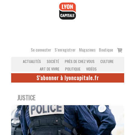
Accéder
au
contenu
Voir
Se connecter
S’enregistrer
Magazines
Boutique
le
ACTUALITÉS
SOCIÉTÉ
PRÈS DE CHEZ VOUS
CULTURE
panier
ART DE VIVRE
POLITIQUE
VIDÉOS
S'abonner à lyoncapitale.fr
JUSTICE