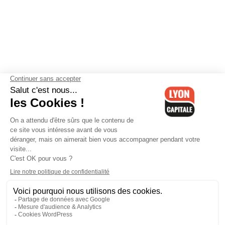
Contactez-nous
-
Mentions légales
-
CGV
-
Politique de
confidentialité
-
Gestion des cookies
-
Lyon Capitale TV
-
Archives
Lyon Capitale