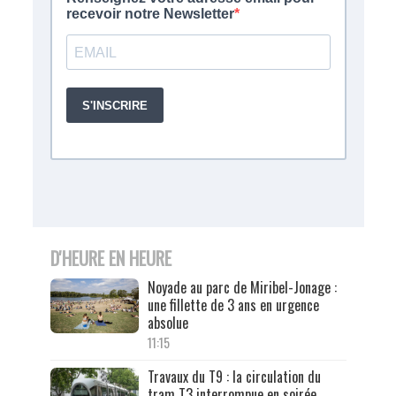
D'HEURE EN HEURE
Noyade au parc de Miribel-Jonage :
une fillette de 3 ans en urgence
absolue
11:15
Travaux du T9 : la circulation du
tram T3 interrompue en soirée