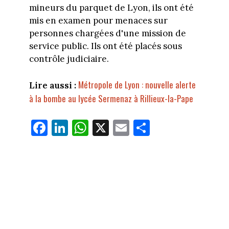
mineurs du parquet de Lyon, ils ont été
mis en examen pour menaces sur
personnes chargées d'une mission de
service public. Ils ont été placés sous
contrôle judiciaire.
Métropole de Lyon : nouvelle alerte
Lire aussi :
à la bombe au lycée Sermenaz à Rillieux-la-Pape
Fa
Li
W
X
E
Pa
ce
nk
ha
m
rt
bo
ed
ts
ail
ag
ok
In
Ap
er
p