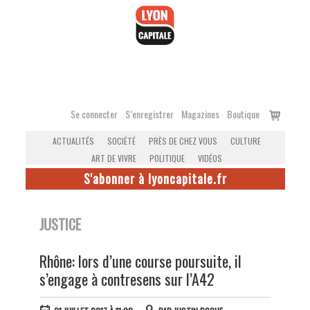
Accéder
au
contenu
Voir
Se connecter
S’enregistrer
Magazines
Boutique
le
ACTUALITÉS
SOCIÉTÉ
PRÈS DE CHEZ VOUS
CULTURE
panier
ART DE VIVRE
POLITIQUE
VIDÉOS
S'abonner à lyoncapitale.fr
JUSTICE
Rhône: lors d’une course poursuite, il
s’engage à contresens sur l’A42