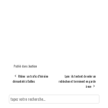
Publié dans
Justice
Rhône : un trafic d’héroïne
Lyon : ils tentent de voler un
démantelé à Oullins
reblochon et terminent en garde
à vue