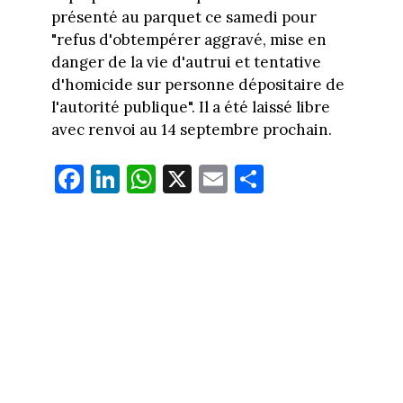
présenté au parquet ce samedi pour
"refus d'obtempérer aggravé, mise en
danger de la vie d'autrui et tentative
d'homicide sur personne dépositaire de
l'autorité publique". Il a été laissé libre
avec renvoi au 14 septembre prochain.
Fa
Li
W
X
E
Pa
ce
nk
ha
m
rt
bo
ed
ts
ail
ag
ok
In
Ap
er
p