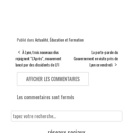
Publié dans
Actualité
,
Éducation et Formation
À Lyon, trois nouveaux élus
La porte-parole du
rejoignent "L'Après", mouvement
Gouvernement en visite près de
lancé par des dissidents de LFI
Lyon ce vendredi
AFFICHER LES COMMENTAIRES
Les commentaires sont fermés
réseaux sociaux