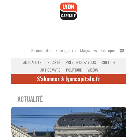
Accéder
au
contenu
Voir
Se connecter
S’enregistrer
Magazines
Boutique
le
ACTUALITÉS
SOCIÉTÉ
PRÈS DE CHEZ VOUS
CULTURE
panier
ART DE VIVRE
POLITIQUE
VIDÉOS
S'abonner à lyoncapitale.fr
ACTUALITÉ