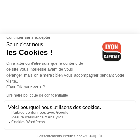
Contactez-nous
-
Mentions légales
-
CGV
-
Politique de
confidentialité
-
Gestion des cookies
-
Lyon Capitale TV
-
Archives
Lyon Capitale
Lyon Capitale - 51 avenue Maréchal Foch - CS 40091 - 69456 Lyon
Cedex 06