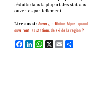
réduits dans la plupart des stations
ouvertes partiellement.
Auvergne-Rhône-Alpes : quand
Lire aussi :
ouvriront les stations de ski de la région ?
Fa
Li
W
X
E
Pa
ce
nk
ha
m
rt
bo
ed
ts
ail
ag
ok
In
Ap
er
p