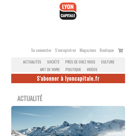
Accéder
au
contenu
Voir
Se connecter
S’enregistrer
Magazines
Boutique
le
ACTUALITÉS
SOCIÉTÉ
PRÈS DE CHEZ VOUS
CULTURE
panier
ART DE VIVRE
POLITIQUE
VIDÉOS
S'abonner à lyoncapitale.fr
ACTUALITÉ