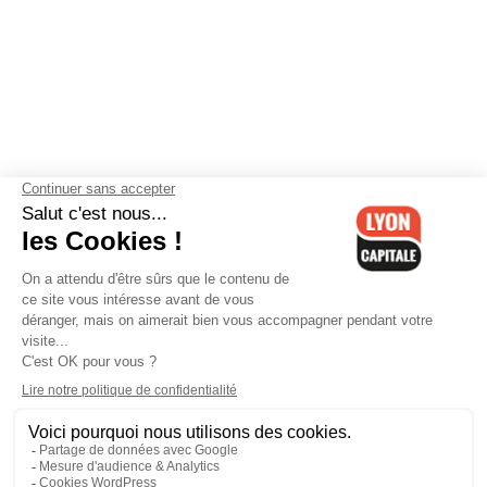
Contactez-nous
-
Mentions légales
-
CGV
-
Politique de
confidentialité
-
Gestion des cookies
-
Lyon Capitale TV
-
Archives