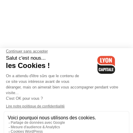
Contactez-nous
-
Mentions légales
-
CGV
-
Politique de
confidentialité
-
Gestion des cookies
-
Lyon Capitale TV
-
Archives