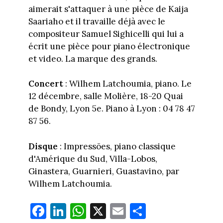
aimerait s'attaquer à une pièce de Kaija
Saariaho et il travaille déjà avec le
compositeur Samuel Sighicelli qui lui a
écrit une pièce pour piano électronique
et video. La marque des grands.
Concert
: Wilhem Latchoumia, piano. Le
12 décembre, salle Molière, 18-20 Quai
de Bondy, Lyon 5e. Piano à Lyon : 04 78 47
87 56.
Disque
: Impressões, piano classique
d'Amérique du Sud, Villa-Lobos,
Ginastera, Guarnieri, Guastavino, par
Wilhem Latchoumia.
Fa
Li
W
X
E
Pa