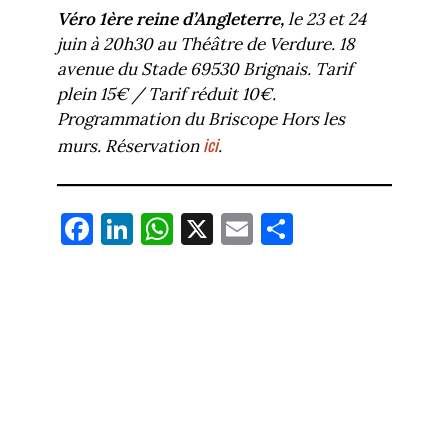
Véro 1ère reine d’Angleterre,
le 23 et 24
juin à 20h30 au Théâtre de Verdure. 18
avenue du Stade 69530 Brignais. Tarif
plein 15€ / Tarif réduit 10€.
Programmation du Briscope Hors les
ici
murs. Réservation
.
Fa
Li
W
X
E
Pa
ce
nk
ha
m
rt
bo
ed
ts
ail
ag
ok
In
Ap
er
p