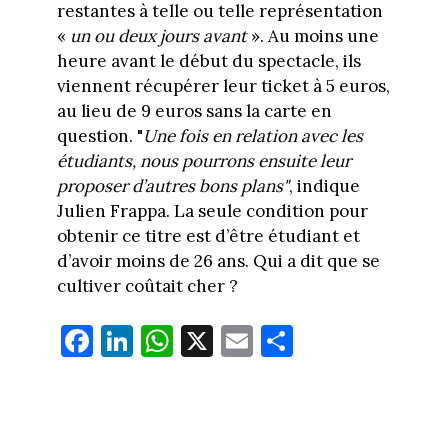
restantes à telle ou telle représentation
«
un ou deux jours avant
». Au moins une
heure avant le début du spectacle, ils
viennent récupérer leur ticket à 5 euros,
au lieu de 9 euros sans la carte en
question. "
Une fois en relation avec les
étudiants, nous pourrons ensuite leur
proposer d’autres bons plans"
, indique
Julien Frappa. La seule condition pour
obtenir ce titre est d’être étudiant et
d’avoir moins de 26 ans. Qui a dit que se
cultiver coûtait cher ?
Fa
Li
W
X
E
Pa
ce
nk
ha
m
rt
bo
ed
ts
ail
ag
ok
In
Ap
er