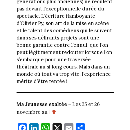
générations plus anciennes) ne reculent
pas devant l’exceptionnelle durée du
spectacle. L’écriture flamboyante
d’Olivier Py, son art de la mise en scène
et le talent des comédiens qui le suivent
dans ses délirants projets sont une
bonne garantie contre l’ennui, que l’on
peut légitimement redouter lorsque l’on
s’embarque pour une traversée
théâtrale au si long cours. Mais dans un
monde où tout va trop vite, l’expérience
mérite d’être tentée !
Ma Jeunesse exaltée
– Les 25 et 26
TNP
novembre au
Fa
Li
W
X
E
Pa