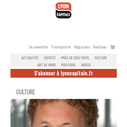
Accéder
au
contenu
Voir
Se connecter
S’enregistrer
Magazines
Boutique
le
ACTUALITÉS
SOCIÉTÉ
PRÈS DE CHEZ VOUS
CULTURE
panier
ART DE VIVRE
POLITIQUE
VIDÉOS
S'abonner à lyoncapitale.fr
CULTURE