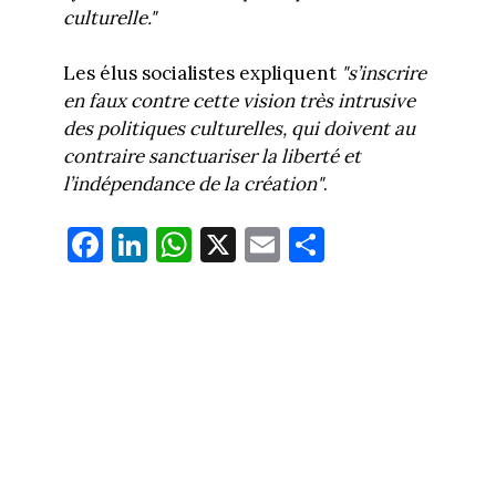
culturelle."
Les élus socialistes expliquent
"s’inscrire
en faux contre cette vision très intrusive
des politiques culturelles, qui doivent au
contraire sanctuariser la liberté et
l’indépendance de la création"
.
Fa
Li
W
X
E
Pa
ce
nk
ha
m
rt
bo
ed
ts
ail
ag
ok
In
Ap
er
p