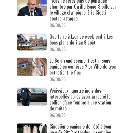
"Vous ne ferez plus de politique" :
chambré par Cyrille Isaac-Sibille sur
le village olympique, Éric Ciotti
contre-attaque
06/08/26
Que faire à Lyon ce week-end ? Les
bons plans du 7 au 9 août
06/08/26
Le 6e arrondissement est-il sous-
équipé en caméras ? La Ville de Lyon
entretient le flou
06/08/26
Vénissieux : quatre individus
interpellés après avoir arraché le
collier d’une femme à une station
de métro
06/08/26
Cinquième canicule de l'été à Lyon :
jusqu'à 39°C attendus la semaine