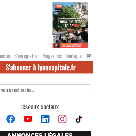
Voir
necter
S’enregistrer
Magazines
Boutique
le
S'abonner à lyoncapitale.fr
panier
réseaux sociaux