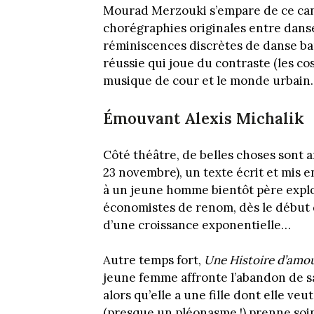
Mourad Merzouki s’empare de ce cane
chorégraphies originales entre dans
réminiscences discrètes de danse b
réussie qui joue du contraste (les c
musique de cour et le monde urbain…
Émouvant Alexis Michalik
Côté théâtre, de belles choses sont 
23 novembre), un texte écrit et mis 
à un jeune homme bientôt père explor
économistes de renom, dès le début d
d’une croissance exponentielle…
Autre temps fort,
Une Histoire d’amo
jeune femme affronte l’abandon de sa
alors qu’elle a une fille dont elle ve
(presque un pléonasme !) prenne soin. 