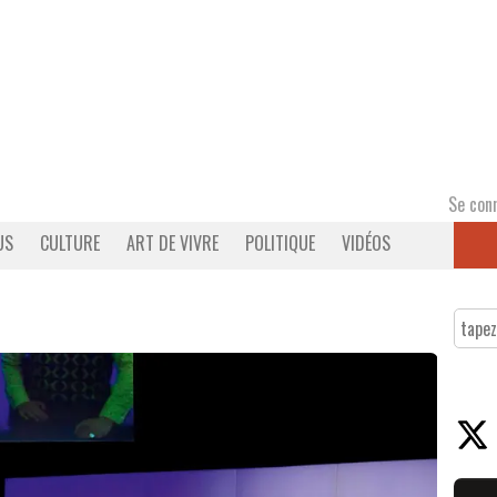
Se con
US
CULTURE
ART DE VIVRE
POLITIQUE
VIDÉOS