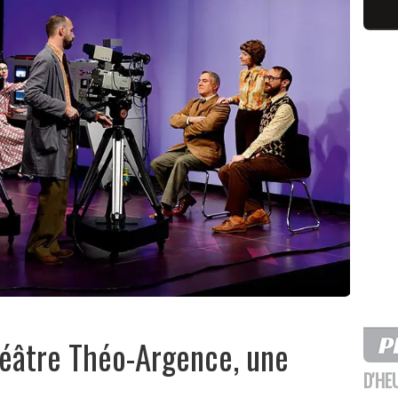
héâtre Théo-Argence, une
D'HE