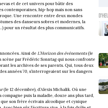
vas et de cet univers pour bâtir des
es contemporaines, hip-hop mais non sans
D'HE
aroque. Une rencontre entre deux mondes
ostumes des danseurs sobres et modernes, la
) pour un résultat des plus communicatifs.
annoncées. Ainsi de
L’Horizon des événements
(le
en scène par Frédéric Sonntag qui nous confronte
ant les archives de ses parents. Qui, tous deux
es années 70, s’interrogeaient sur les dangers
ur
(le 12 décembre), d’Alexis Michalik. Où une
 compagne puis la maladie, douze ans plus tard,
ut que son frère écrivain alcoolique et cynique
Avec bien sûr l’écriture vive, à la fois drôle et