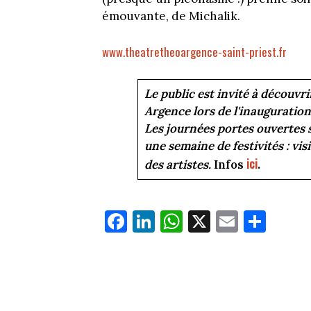
émouvante, de Michalik.
www.theatretheoargence-saint-priest.fr
Le public est invité à découvr
Argence lors de l'inauguration
Les journées portes ouvertes 
une semaine de festivités : vis
ici
des artistes.
Infos
.
Fa
Li
W
X
E
Pa
ce
nk
ha
m
rt
bo
ed
ts
ail
ag
ok
In
Ap
er
p