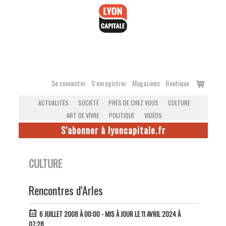
Accéder
au
contenu
Voir
Se connecter
S’enregistrer
Magazines
Boutique
le
ACTUALITÉS
SOCIÉTÉ
PRÈS DE CHEZ VOUS
CULTURE
panier
ART DE VIVRE
POLITIQUE
VIDÉOS
S'abonner à lyoncapitale.fr
CULTURE
Rencontres d'Arles
6 JUILLET 2008 À 00:00
- MIS À JOUR LE 11 AVRIL 2024 À
07:28