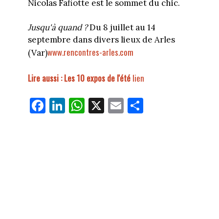
Nicolas Fafiotte est le sommet du chic.
Jusqu'à quand ?
Du 8 juillet au 14
septembre dans divers lieux de Arles
www.rencontres-arles.com
(Var)
Lire aussi : Les 10 expos de l'été
lien
Fa
Li
W
X
E
Pa
ce
nk
ha
m
rt
bo
ed
ts
ail
ag
ok
In
Ap
er
p