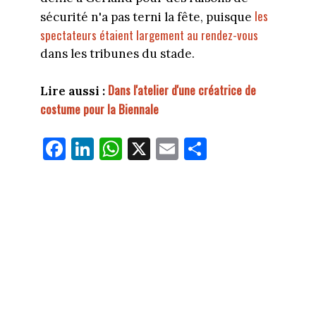
les
sécurité n'a pas terni la fête, puisque
spectateurs étaient largement au rendez-vous
dans les tribunes du stade.
Dans l'atelier d'une créatrice de
Lire aussi :
costume pour la Biennale
Fa
Li
W
X
E
Pa
ce
nk
ha
m
rt
bo
ed
ts
ail
ag
ok
In
Ap
er
p