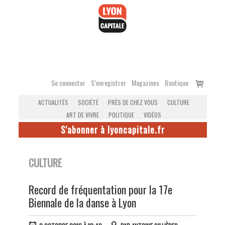
Accéder
au
contenu
Voir
Se connecter
S’enregistrer
Magazines
Boutique
le
ACTUALITÉS
SOCIÉTÉ
PRÈS DE CHEZ VOUS
CULTURE
panier
ART DE VIVRE
POLITIQUE
VIDÉOS
S'abonner à lyoncapitale.fr
CULTURE
Record de fréquentation pour la 17e
Biennale de la danse à Lyon