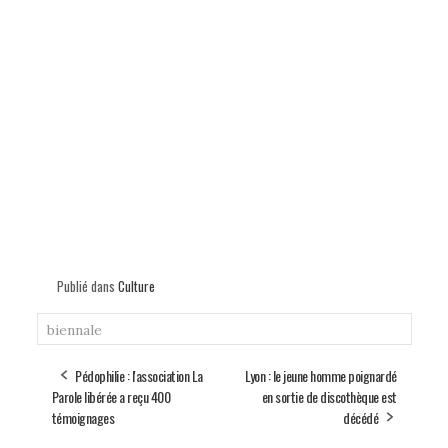
Publié dans
Culture
biennale
Pédophilie : l'association La
Lyon : le jeune homme poignardé
Parole libérée a reçu 400
en sortie de discothèque est
témoignages
décédé