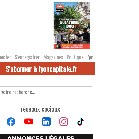
Voir
necter
S’enregistrer
Magazines
Boutique
le
S'abonner à lyoncapitale.fr
panier
réseaux sociaux