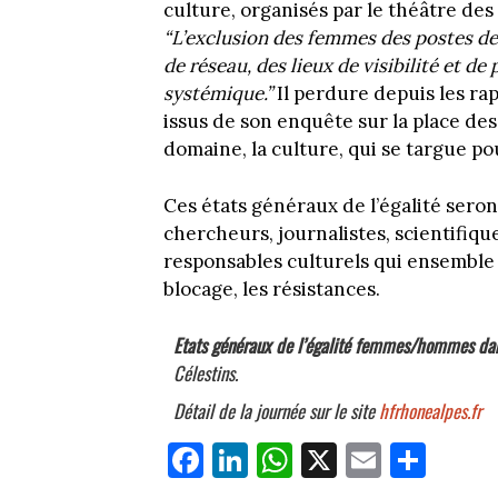
culture, organisés par le théâtre des C
“L’exclusion des femmes des postes de
de réseau, des lieux de visibilité et d
systémique.”
Il perdure depuis les ra
issus de son enquête sur la place des
domaine, la culture, qui se targue pou
Ces états généraux de l’égalité sero
chercheurs, journalistes, scientifique
responsables culturels qui ensemble s
blocage, les résistances.
Etats généraux de l’égalité femmes/hommes dans
Célestins.
Détail de la journée sur le site
hfrhonealpes.fr
Fa
Li
W
X
E
Pa
ce
nk
ha
m
rt