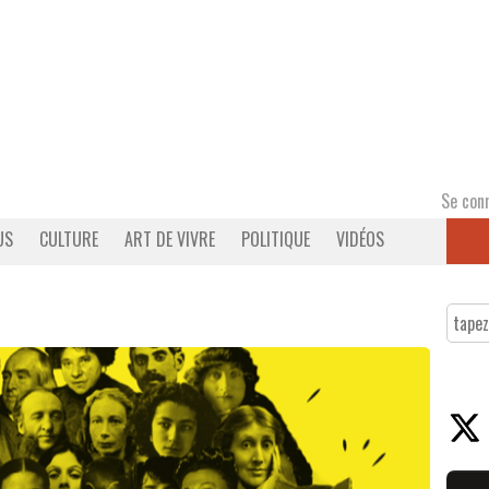
Se con
US
CULTURE
ART DE VIVRE
POLITIQUE
VIDÉOS