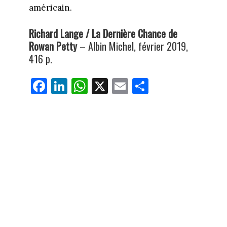
américain.
Richard Lange / La Dernière Chance de
Rowan Petty
– Albin Michel, février 2019,
416 p.
Fa
Li
W
X
E
Pa
ce
nk
ha
m
rt
bo
ed
ts
ail
ag
ok
In
Ap
er
p