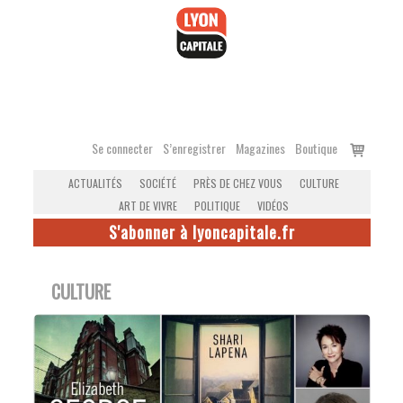
Accéder
au
contenu
Voir
Se connecter
S’enregistrer
Magazines
Boutique
le
ACTUALITÉS
SOCIÉTÉ
PRÈS DE CHEZ VOUS
CULTURE
panier
ART DE VIVRE
POLITIQUE
VIDÉOS
S'abonner à lyoncapitale.fr
CULTURE