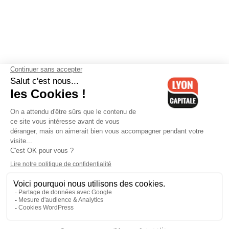
Contactez-nous
-
Mentions légales
-
CGV
-
Politique de
confidentialité
-
Gestion des cookies
-
Lyon Capitale TV
-
Archives
Lyon Capitale
Lyon Capitale - 51 avenue Maréchal Foch - CS 40091 - 69456 Lyon