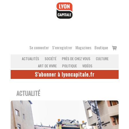
Accéder
au
contenu
Voir
Se connecter
S’enregistrer
Magazines
Boutique
le
ACTUALITÉS
SOCIÉTÉ
PRÈS DE CHEZ VOUS
CULTURE
panier
ART DE VIVRE
POLITIQUE
VIDÉOS
S'abonner à lyoncapitale.fr
ACTUALITÉ