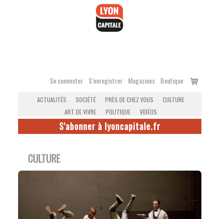
Accéder
au
contenu
Voir
Se connecter
S’enregistrer
Magazines
Boutique
le
ACTUALITÉS
SOCIÉTÉ
PRÈS DE CHEZ VOUS
CULTURE
panier
ART DE VIVRE
POLITIQUE
VIDÉOS
S'abonner à lyoncapitale.fr
CULTURE