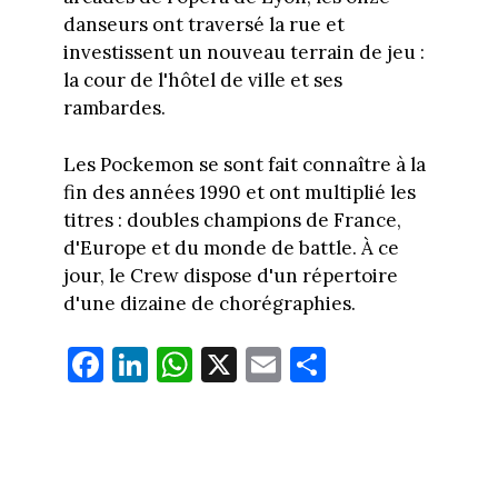
danseurs ont traversé la rue et
investissent un nouveau terrain de jeu :
la cour de l'hôtel de ville et ses
rambardes.
Les Pockemon se sont fait connaître à la
fin des années 1990 et ont multiplié les
titres : doubles champions de France,
d'Europe et du monde de battle. À ce
jour, le Crew dispose d'un répertoire
d'une dizaine de chorégraphies.
Fa
Li
W
X
E
Pa
ce
nk
ha
m
rt
bo
ed
ts
ail
ag
ok
In
Ap
er