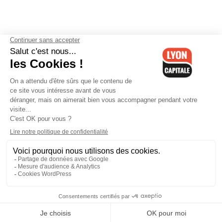
Contactez-nous
-
Mentions légales
-
CGV
-
Politique de
confidentialité
-
Gestion des cookies
-
Lyon Capitale TV
-
Archives
Lyon Capitale
Lyon Capitale - 51 avenue Maréchal Foch - CS 40091 - 69456 Lyon
Cedex 06