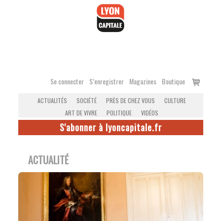
Accéder
au
contenu
Voir
Se connecter
S’enregistrer
Magazines
Boutique
le
ACTUALITÉS
SOCIÉTÉ
PRÈS DE CHEZ VOUS
CULTURE
panier
ART DE VIVRE
POLITIQUE
VIDÉOS
S'abonner à lyoncapitale.fr
ACTUALITÉ