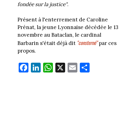
fondée sur la justice"
.
Présent à l'enterrement de Caroline
Prénat, la jeune Lyonnaise décédée le 13
novembre au Bataclan, le cardinal
"consterné"
Barbarin s'était déjà dit
par ces
propos.
Fa
Li
W
X
E
Pa
ce
nk
ha
m
rt
bo
ed
ts
ail
ag
ok
In
Ap
er
p