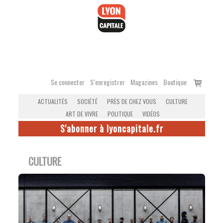
Accéder
au
contenu
Voir
Se connecter
S’enregistrer
Magazines
Boutique
le
ACTUALITÉS
SOCIÉTÉ
PRÈS DE CHEZ VOUS
CULTURE
panier
ART DE VIVRE
POLITIQUE
VIDÉOS
S'abonner à lyoncapitale.fr
CULTURE