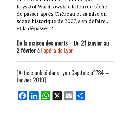
Krysztof Warlikowski a la lourde tâche
de passer après Chéreau et sa mise en
scène historique de 2007, s’en défaire…
et la dépasser ?
De la maison des morts
– Du
21 janvier au
2 février
à l’
opéra de Lyon
[Article publié dans Lyon Capitale n°784 –
Janvier 2019]
Fa
Li
W
X
E
Pa
ce
nk
ha
m
rt
bo
ed
ts
ail
ag
ok
In
Ap
er