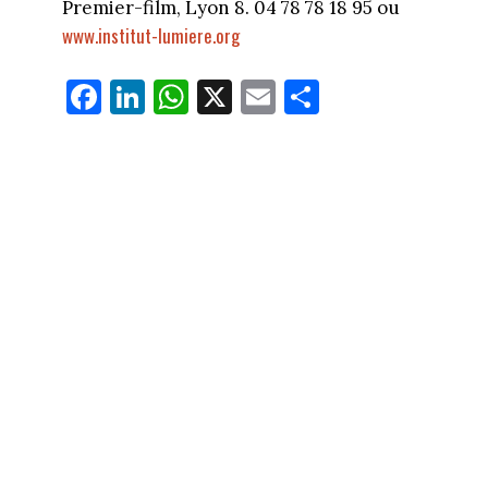
Premier-film, Lyon 8. 04 78 78 18 95 ou
www.institut-lumiere.org
Fa
Li
W
X
E
Pa
ce
nk
ha
m
rt
bo
ed
ts
ail
ag
ok
In
Ap
er
p