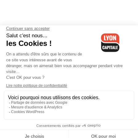
Contactez-nous
-
Mentions légales
-
CGV
-
Politique de
confidentialité
-
Gestion des cookies
-
Lyon Capitale TV
-
Archives
Lyon Capitale
Lyon Capitale - 51 avenue Maréchal Foch - CS 40091 - 69456 Lyon
Cedex 06