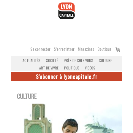
Accéder
au
contenu
Voir
Se connecter
S’enregistrer
Magazines
Boutique
le
ACTUALITÉS
SOCIÉTÉ
PRÈS DE CHEZ VOUS
CULTURE
panier
ART DE VIVRE
POLITIQUE
VIDÉOS
S'abonner à lyoncapitale.fr
CULTURE