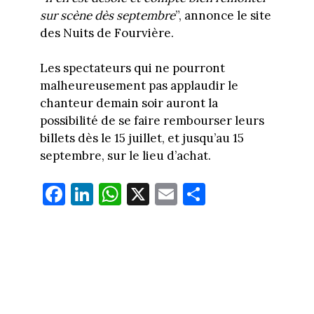
sur scène dès septembre
”, annonce le site
des Nuits de Fourvière.
Les spectateurs qui ne pourront
malheureusement pas applaudir le
chanteur demain soir auront la
possibilité de se faire rembourser leurs
billets dès le 15 juillet, et jusqu’au 15
septembre, sur le lieu d’achat.
Fa
Li
W
X
E
Pa
ce
nk
ha
m
rt
bo
ed
ts
ail
ag
ok
In
Ap
er
p