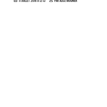
11 JUILLET 2016 À 12:13
PAR
ALICE MUGNIER