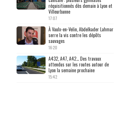
canicule : plusieurs gymnases
réquisitionnés dès demain à Lyon et
Villeurbanne
17:07
À Vaulx-en-Velin, Abdelkader Lahmar
serre la vis contre les dépôts
sauvages
16:20
A432, A47, A42… Des travaux
attendus sur les routes autour de
Lyon la semaine prochaine
15:42