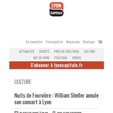
Accéder
au
contenu
Voir
Se connecter
S’enregistrer
Magazines
Boutique
le
ACTUALITÉS
SOCIÉTÉ
PRÈS DE CHEZ VOUS
CULTURE
panier
ART DE VIVRE
POLITIQUE
VIDÉOS
S'abonner à lyoncapitale.fr
CULTURE
Nuits de Fourvière : William Sheller annule
son concert à Lyon