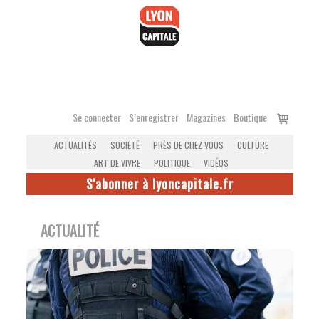
Accéder
au
contenu
Voir
Se connecter
S’enregistrer
Magazines
Boutique
le
ACTUALITÉS
SOCIÉTÉ
PRÈS DE CHEZ VOUS
CULTURE
panier
ART DE VIVRE
POLITIQUE
VIDÉOS
S'abonner à lyoncapitale.fr
ACTUALITÉ