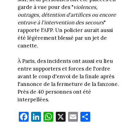
garde à vue pour des "
violences,
outrages, détention d'artifices ou encore
entrave à l'intervention des secours
"
rapporte l'AFP. Un policier aurait aussi
été légèrement blessé par un jet de
canette.
À Paris, des incidents ont aussi eu lieu
entre supporters et forces de l'ordre
avant le coup d'envoi de la finale après
l'annonce de la fermeture de la fanzone.
Près de 40 personnes ont été
interpellées.
Fa
Li
W
X
E
Pa
ce
nk
ha
m
rt
bo
ed
ts
ail
ag