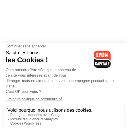
Contactez-nous
-
Mentions légales
-
CGV
-
Politique de
confidentialité
-
Gestion des cookies
-
Lyon Capitale TV
-
Archives
Lyon Capitale