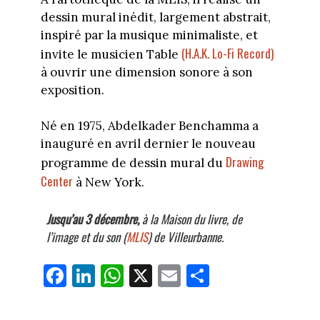
dessin mural inédit, largement abstrait,
inspiré par la musique minimaliste, et
(H.A.K. Lo-Fi Record)
invite le musicien Table
à ouvrir une dimension sonore à son
exposition.
Né en 1975, Abdelkader Benchamma a
inauguré en avril dernier le nouveau
Drawing
programme de dessin mural du
Center
à New York.
Jusqu’au 3 décembre,
à la Maison du livre, de
l’image et du son (
MLIS
) de Villeurbanne.
Fa
Li
W
X
E
Pa
ce
nk
ha
m
rt