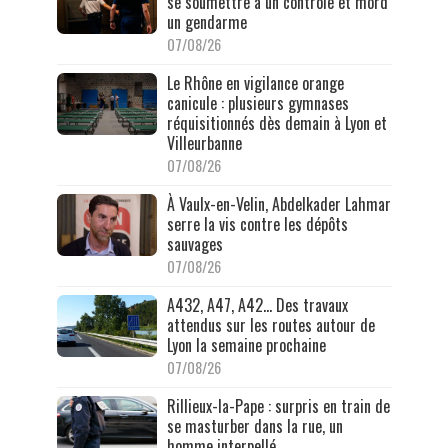
se soumettre à un contrôle et mord
un gendarme
07/08/26
Le Rhône en vigilance orange
canicule : plusieurs gymnases
réquisitionnés dès demain à Lyon et
Villeurbanne
07/08/26
À Vaulx-en-Velin, Abdelkader Lahmar
serre la vis contre les dépôts
sauvages
07/08/26
A432, A47, A42… Des travaux
attendus sur les routes autour de
Lyon la semaine prochaine
07/08/26
Rillieux-la-Pape : surpris en train de
se masturber dans la rue, un
homme interpellé