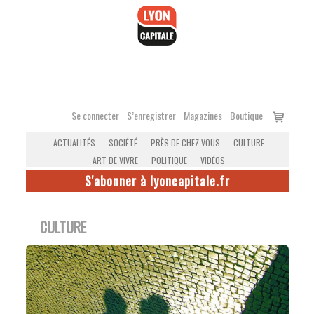
Accéder
au
contenu
Voir
Se connecter
S’enregistrer
Magazines
Boutique
le
ACTUALITÉS
SOCIÉTÉ
PRÈS DE CHEZ VOUS
CULTURE
panier
ART DE VIVRE
POLITIQUE
VIDÉOS
S'abonner à lyoncapitale.fr
CULTURE