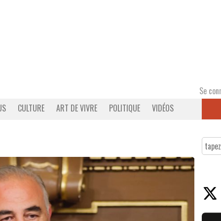
Se con
US
CULTURE
ART DE VIVRE
POLITIQUE
VIDÉOS