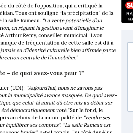
e du côté de l’opposition, qui a critiqué la
ian. Tous ont souligné “la précipitation” de la
e la salle Rameau.
“La vente potentielle d’un
on, en réglant la gestion avant d’imaginer le
ancé Arthur Remy, conseiller municipal “Lyon
e manque de fréquentation de cette salle est dû à
 jamais eu d’identité culturelle bien affirmée parce
irection centrale de l’immobilier.”
e – de quoi avez-vous peur ?”
ier (UDI) :
“Aujourd’hui, nous ne savons pas
ébut la municipalité avance masquée. De quoi avez-
que que celui-là aurait dû être mis au débat sur
as été démocratiquement voté.”
Sur le fond, le
pris au choix de la municipalité de
“vendre ses
ur équilibrer ses comptes”
.
“La salle Rameau est
 pouvons brader”
, a-t-il conclu. Du côté des élus