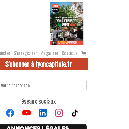
Voir
necter
S’enregistrer
Magazines
Boutique
le
S'abonner à lyoncapitale.fr
panier
réseaux sociaux