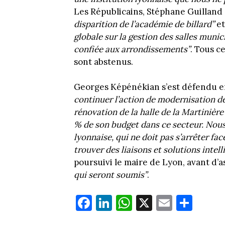
Les Républicains, Stéphane Guilland 
disparition de l’académie de billard”
et
globale sur la gestion des salles muni
confiée aux arrondissements”
. Tous c
sont abstenus.
Georges Képénékian s’est défendu en
continuer l’action de modernisation de
rénovation de la halle de la Martinière
% de son budget dans ce secteur. Nous 
lyonnaise, qui ne doit pas s’arrêter f
trouver des liaisons et solutions intell
poursuivi le maire de Lyon, avant d’as
qui seront soumis”
.
Fa
Li
W
X
E
Pa
ce
nk
ha
m
rt