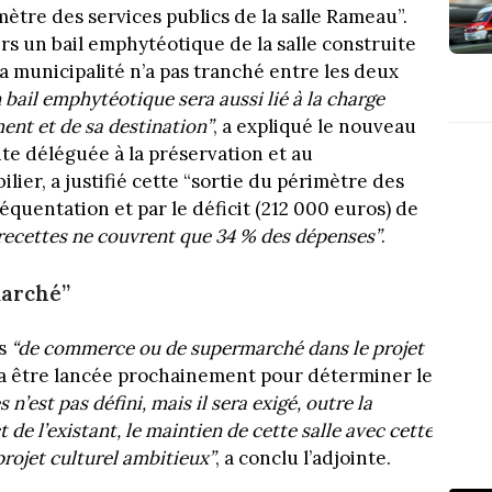
mètre des services publics de la salle Rameau”.
vers un bail emphytéotique de la salle construite
a municipalité n’a pas tranché entre les deux
 bail emphytéotique sera aussi lié à la charge
ment et de sa destination”
, a expliqué le nouveau
nte déléguée à la préservation et au
er, a justifié cette “sortie du périmètre des
fréquentation et par le déficit (212 000 euros) de
 recettes ne couvrent que 34 % des dépenses”
.
marché”
as
“de commerce ou de supermarché dans le projet
va être lancée prochainement pour déterminer le
 n’est pas défini, mais il sera exigé, outre la
de l’existant, le maintien de cette salle avec cette
rojet culturel ambitieux”
, a conclu l’adjointe.