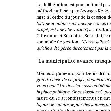
La délibération est pourtant mal passé
méthode utilisée par Georges Képénék
mise à l’ordre du jour de la cession d
bâtiment public sans aucune concertati
projet, est une aberration”
, a ainsi t
Citoyenne et Solidaire”. Selon lui, l
son mode de gestion :
“Cette salle n’a
qu’elle a été gérée directement par la d
“La municipalité avance masqué
Mêmes arguments pour Denis Broliqu
grand-chose de ce projet, depuis le d
vous peur ? Un dossier aussi emblémati
la place publique. Or ce dossier n’a p
maire du 2e arrondissement s’en est 
bijoux de famille depuis des années po
une institution lyonnaise que nous ne