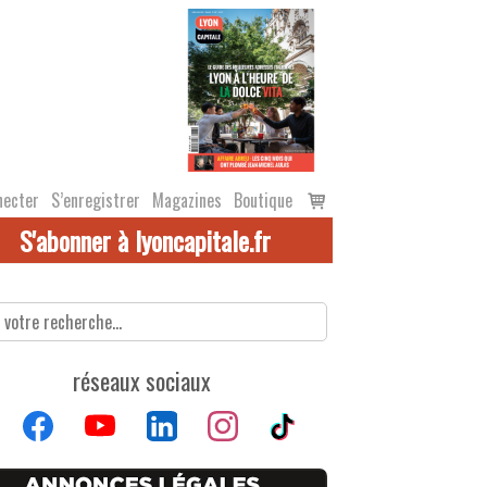
Voir
necter
S’enregistrer
Magazines
Boutique
le
S'abonner à lyoncapitale.fr
panier
réseaux sociaux