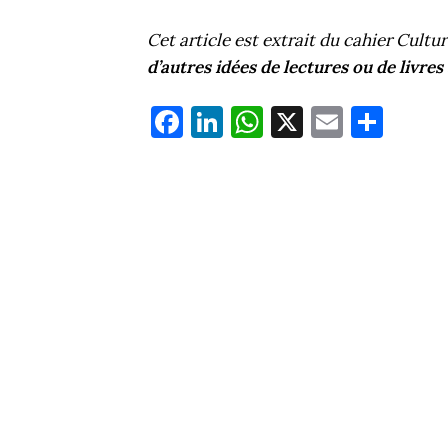
Cet article est extrait du cahier Cult
d’autres idées de lectures ou de livres 
Fa
Li
W
X
E
Pa
ce
nk
ha
m
rt
bo
ed
ts
ail
ag
ok
In
Ap
er
p