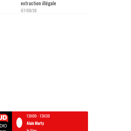
extraction illégale
07/08/26
13H00
-
13H30
Alain Marty
In Vino