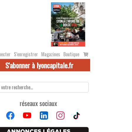
Voir
necter
S’enregistrer
Magazines
Boutique
le
S'abonner à lyoncapitale.fr
panier
réseaux sociaux