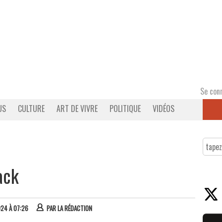
Se con
US
CULTURE
ART DE VIVRE
POLITIQUE
VIDÉOS
ack
024 À 07:26
PAR
LA RÉDACTION