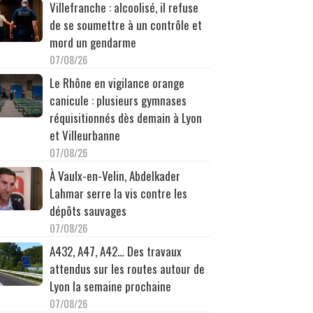
Villefranche : alcoolisé, il refuse
de se soumettre à un contrôle et
mord un gendarme
07/08/26
Le Rhône en vigilance orange
canicule : plusieurs gymnases
réquisitionnés dès demain à Lyon
et Villeurbanne
07/08/26
À Vaulx-en-Velin, Abdelkader
Lahmar serre la vis contre les
dépôts sauvages
07/08/26
A432, A47, A42… Des travaux
attendus sur les routes autour de
Lyon la semaine prochaine
07/08/26