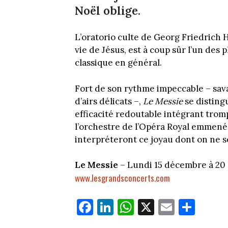
Noël oblige.
L’oratorio culte de Georg Friedrich 
vie de Jésus, est à coup sûr l’un des
classique en général.
Fort de son rythme impeccable – sav
d’airs délicats –,
Le Messie
se disting
efficacité redoutable intégrant trom
l’orchestre de l’Opéra Royal emmené
interpréteront ce joyau dont on ne s
Le Messie
– Lundi 15 décembre à 20 
www.lesgrandsconcerts.com
Fa
Li
W
X
E
Pa
ce
nk
ha
m
rt