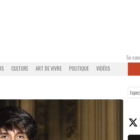
Se con
US
CULTURE
ART DE VIVRE
POLITIQUE
VIDÉOS