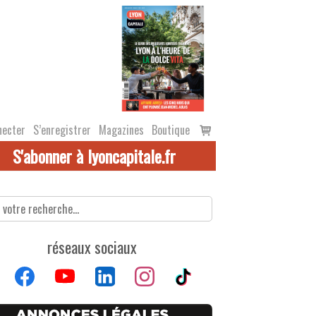
Voir
necter
S’enregistrer
Magazines
Boutique
le
S'abonner à lyoncapitale.fr
panier
réseaux sociaux