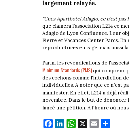
largement relayée.
"Chez Aparthotel Adagio, ce n’est pas 
que clamera l'association L214 ce m
Adagio de Lyon Confluence. Leur obje
Pierre et Vacances Center Parcs. En e
reproductrices en cage, mais aussi la
Parmi les revendications de l'associ
Minimum Standards (PMS)
qui comprend plu
des cochons comme l'interdiction de 
individuelles. A noter que ce n'est pa
manifester. En effet, L214 a déjà réal
novembre. Dans le but de dénoncer l'
lancé une pétition. A l'heure où nous 
Fa
Li
W
X
E
Pa