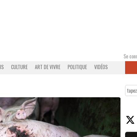
Se con
US
CULTURE
ART DE VIVRE
POLITIQUE
VIDÉOS