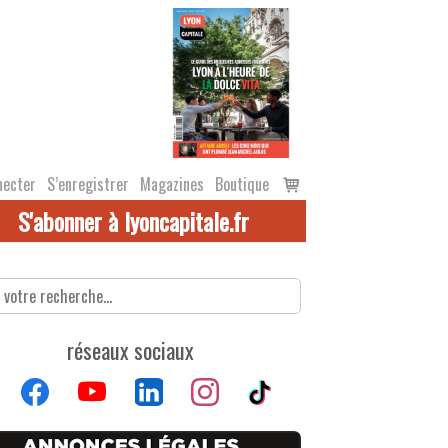
Voir
necter
S’enregistrer
Magazines
Boutique
le
S'abonner à lyoncapitale.fr
panier
réseaux sociaux