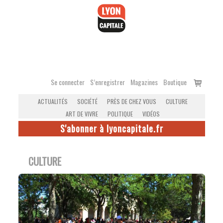
Accéder
au
contenu
Voir
Se connecter
S’enregistrer
Magazines
Boutique
le
ACTUALITÉS
SOCIÉTÉ
PRÈS DE CHEZ VOUS
CULTURE
panier
ART DE VIVRE
POLITIQUE
VIDÉOS
S'abonner à lyoncapitale.fr
CULTURE