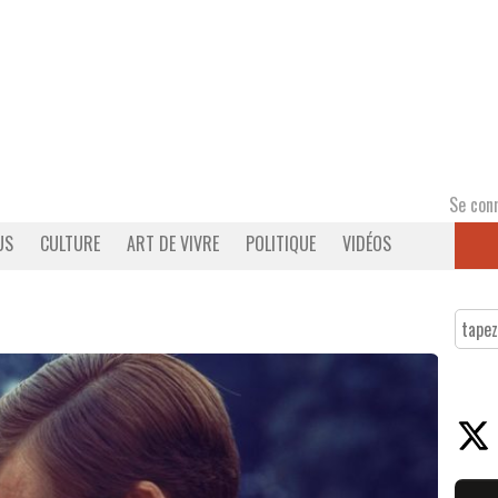
Se con
US
CULTURE
ART DE VIVRE
POLITIQUE
VIDÉOS