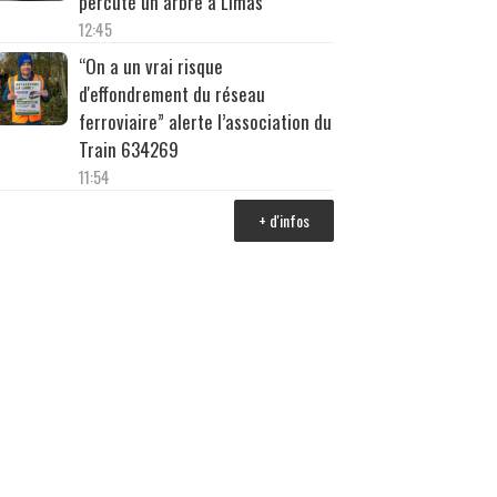
percuté un arbre à Limas
12:45
“On a un vrai risque
d'effondrement du réseau
ferroviaire” alerte l’association du
Train 634269
11:54
+ d'infos