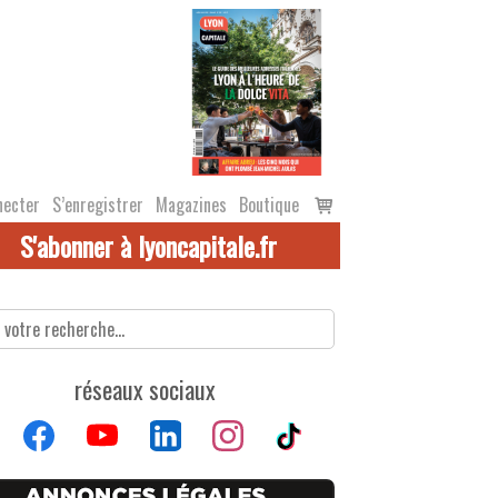
Voir
necter
S’enregistrer
Magazines
Boutique
le
S'abonner à lyoncapitale.fr
panier
réseaux sociaux