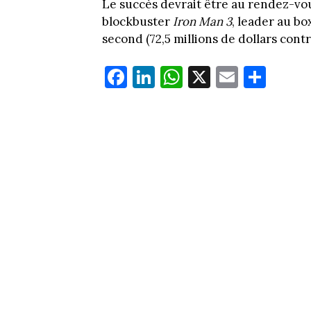
Le succès devrait être au rendez-vou
blockbuster
Iron Man 3
, leader au bo
second (72,5 millions de dollars contre
Fa
Li
W
X
E
Pa
ce
nk
ha
m
rt
bo
ed
ts
ail
ag
ok
In
Ap
er
p