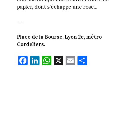
papier, dont s'échappe une rose...
---
Place de la Bourse, Lyon 2e, métro
Cordeliers.
Fa
Li
W
X
E
Pa
ce
nk
ha
m
rt
bo
ed
ts
ail
ag
ok
In
Ap
er
p