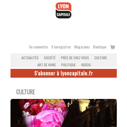
Accéder
au
contenu
Voir
Se connecter
S’enregistrer
Magazines
Boutique
le
ACTUALITÉS
SOCIÉTÉ
PRÈS DE CHEZ VOUS
CULTURE
panier
ART DE VIVRE
POLITIQUE
VIDÉOS
S'abonner à lyoncapitale.fr
CULTURE