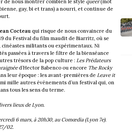
er de nous montrer combien le style
queer
(mot
ienne, gay, bi et trans) a nourri, et continue de
ourt.
ean Cocteau
qui risque de nous convaincre du
949 du Festival du film maudit de Biarritz, où se
t, cinéastes militants ou expérimentaux. Ni
tés passées à travers le filtre de la bienséance
utres trésors de la pop culture :
Les Prédateurs
araignée
d’Hector Babenco ou encore
The Rocky
dans leur époque : les avant-premières de
Leave it
mi mille autres événements d’un festival qui, on
dans tous les sens du terme.
ivers lieux de Lyon.
credi 6 mars, à 20h30, au Comœdia (Lyon 7e).
27/02.