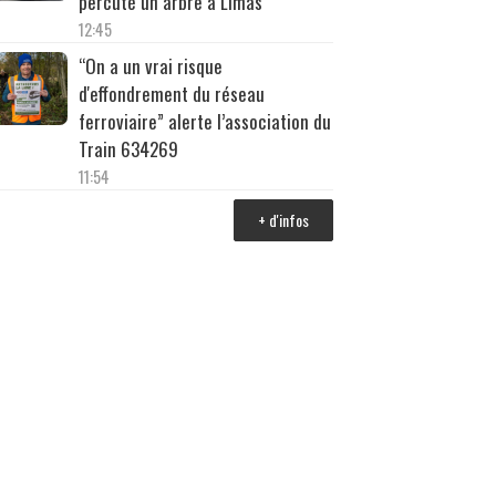
percuté un arbre à Limas
12:45
“On a un vrai risque
d'effondrement du réseau
ferroviaire” alerte l’association du
Train 634269
11:54
+ d'infos