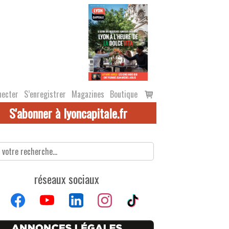
Voir
necter
S’enregistrer
Magazines
Boutique
le
S'abonner à lyoncapitale.fr
panier
réseaux sociaux