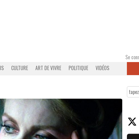
Se con
US
CULTURE
ART DE VIVRE
POLITIQUE
VIDÉOS