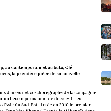
p, au contemporain et au butô, Olé
cus, la première pièce de sa nouvelle
 ans danseur et co-chorégraphe de la compagnie
ar un besoin permanent de découvrir les
’Asie du Sud-Est, il crée en 2010 le premier
aos, Fang Mae Khong (“Écoute le Mékong”), dans