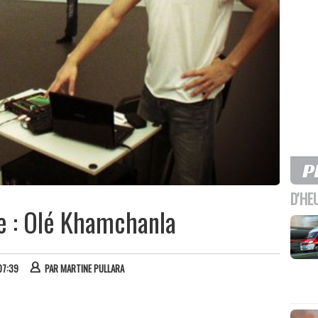
D'HE
ie : Olé Khamchanla
07:39
PAR
MARTINE PULLARA