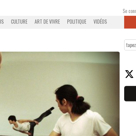
Se con
US
CULTURE
ART DE VIVRE
POLITIQUE
VIDÉOS