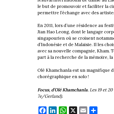
le but de promouvoir et faciliter la ci
permettre l’échange avec des artiste
En 2011, lors d’une résidence au fest
Jian Hao Leong, dont le langage cor
singapourien où se croisent notamme
d’Indonésie et de Malaisie. Il les choi
avec sa nouvelle compagnie, Kham. To
part à la recherche de la mémoire, la
Olé Khamchanla est un magnifique da
chorégraphique en solo !
Focus, d’Olé Khamchanla.
Les 19 et 20
7e/Gerland).
Fa
Li
W
X
E
Pa