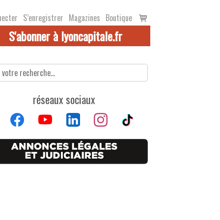
Voir
necter
S’enregistrer
Magazines
Boutique
le
S'abonner à lyoncapitale.fr
panier
réseaux sociaux