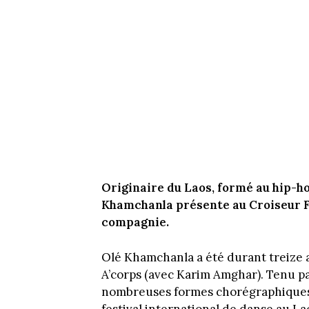
Originaire du Laos, formé au hip-ho
Khamchanla présente au Croiseur Fo
compagnie.
Olé Khamchanla a été durant treize
A’corps (avec Karim Amghar). Tenu p
nombreuses formes chorégraphiques d
festival international de danse au L