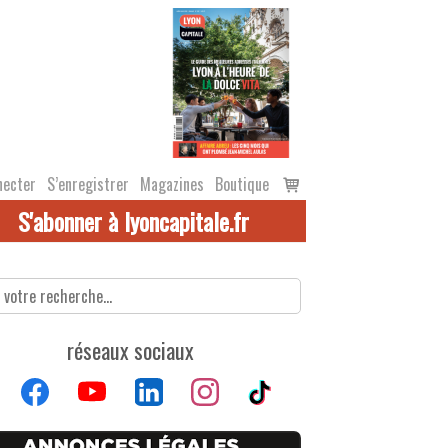
Voir
necter
S’enregistrer
Magazines
Boutique
le
S'abonner à lyoncapitale.fr
panier
réseaux sociaux