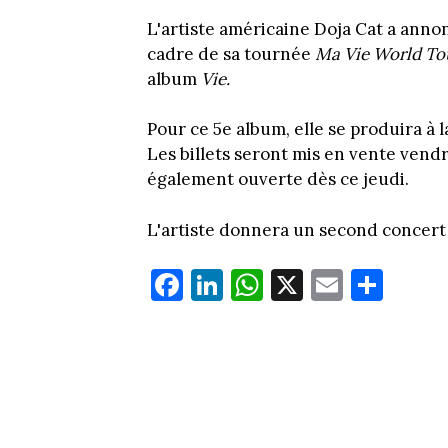
L'artiste américaine Doja Cat a anno
cadre de sa tournée
Ma Vie World T
album
Vie.
Pour ce 5e album, elle se produira à
Les billets seront mis en vente vend
également ouverte dès ce jeudi.
L'artiste donnera un second concert e
Fa
Li
W
X
E
Pa
ce
nk
ha
m
rt
bo
ed
ts
ail
ag
ok
In
Ap
er
p