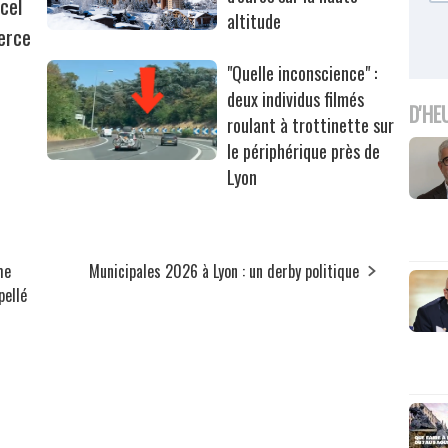
cel
altitude
erce
"Quelle inconscience" :
deux individus filmés
D'HE
roulant à trottinette sur
le périphérique près de
Lyon
me
Municipales 2026 à Lyon : un derby politique
pellé