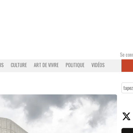
Se con
US
CULTURE
ART DE VIVRE
POLITIQUE
VIDÉOS