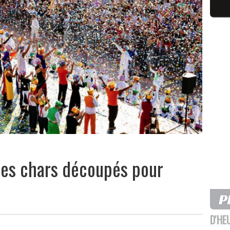
: les chars découpés pour
D'HE