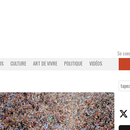
Se con
US
CULTURE
ART DE VIVRE
POLITIQUE
VIDÉOS