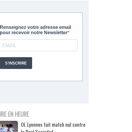
URE EN HEURE
OL Lyonnes fait match nul contre
la Real Sociedad