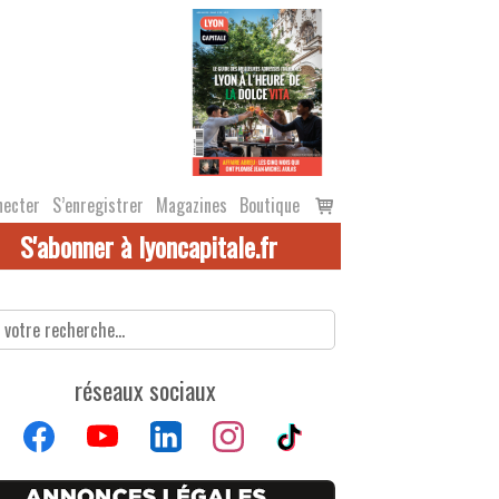
Voir
necter
S’enregistrer
Magazines
Boutique
le
S'abonner à lyoncapitale.fr
panier
réseaux sociaux