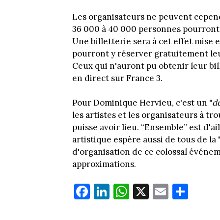
Les organisateurs ne peuvent cepend
36 000 à 40 000 personnes pourront p
Une billetterie sera à cet effet mise
pourront y réserver gratuitement leu
Ceux qui n'auront pu obtenir leur bi
en direct sur France 3.
Pour Dominique Hervieu, c'est un "
dé
les artistes et les organisateurs à 
puisse avoir lieu. “Ensemble” est d'ai
artistique espère aussi de tous de la 
d'organisation de ce colossal événe
approximations.
Fa
Li
W
X
E
Pa
ce
nk
ha
m
rt