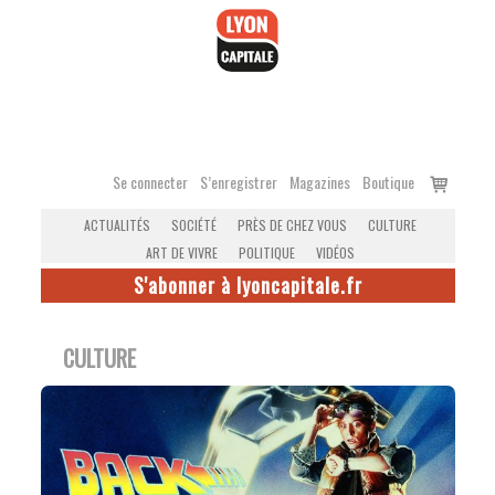
Accéder
au
contenu
Voir
Se connecter
S’enregistrer
Magazines
Boutique
le
ACTUALITÉS
SOCIÉTÉ
PRÈS DE CHEZ VOUS
CULTURE
panier
ART DE VIVRE
POLITIQUE
VIDÉOS
S'abonner à lyoncapitale.fr
CULTURE