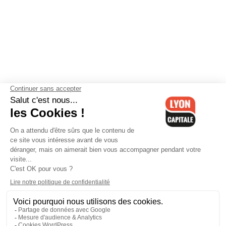
Contactez-nous
-
Mentions légales
-
CGV
-
Politique de
confidentialité
-
Gestion des cookies
-
Lyon Capitale TV
-
Archives