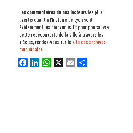
Les commentaires de nos lecteurs
les plus
avertis quant à l'histoire de Lyon sont
évidemment les bienvenus. Et pour poursuivre
cette redécouverte de la ville à travers les
siècles, rendez-vous sur le
site des archives
municipales
.
Fa
Li
W
X
E
Pa
ce
nk
ha
m
rt
bo
ed
ts
ail
ag
ok
In
Ap
er
p