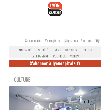
Accéder
au
contenu
Voir
Se connecter
S’enregistrer
Magazines
Boutique
le
ACTUALITÉS
SOCIÉTÉ
PRÈS DE CHEZ VOUS
CULTURE
panier
ART DE VIVRE
POLITIQUE
VIDÉOS
S'abonner à lyoncapitale.fr
CULTURE