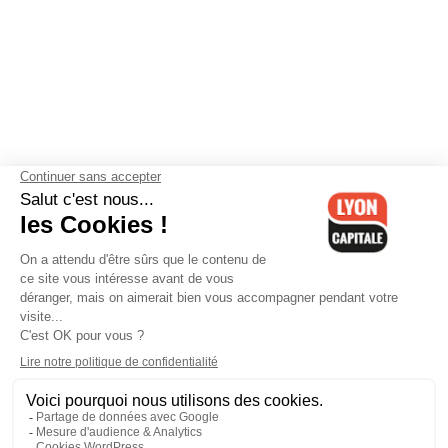
Contactez-nous
-
Mentions légales
-
CGV
-
Politique de
confidentialité
-
Gestion des cookies
-
Lyon Capitale TV
-
Archives