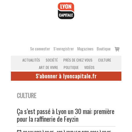
Accéder
au
contenu
Voir
Se connecter
S’enregistrer
Magazines
Boutique
le
ACTUALITÉS
SOCIÉTÉ
PRÈS DE CHEZ VOUS
CULTURE
panier
ART DE VIVRE
POLITIQUE
VIDÉOS
S'abonner à lyoncapitale.fr
CULTURE
Ça s’est passé à Lyon un 30 mai: première
pour la raffinerie de Feyzin